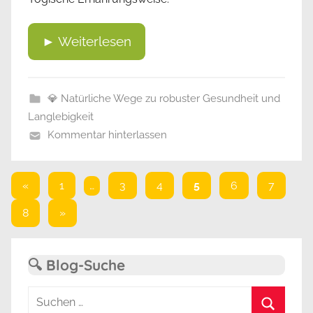
► Weiterlesen
💎 Natürliche Wege zu robuster Gesundheit und
Langlebigkeit
Kommentar hinterlassen
Seitennummerierung
Vorherige
«
1
…
3
4
5
6
7
Beiträge
der
Nächste
8
»
Beiträge
Beiträge
🔍 Blog-Suche
Suchen