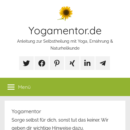
Zum
Inhalt
springen
Yogamentor.de
Anleitung zur Selbstheilung mit Yoga, Ernährung &
Naturheilkunde
X/Twitter
Facebook
Pinterest
Xing
LinkedIn
Telegram
Mp
Selbstfürsorg
Gruppe
Menü
Yogamentor
Sorge selbst für dich, sonst tut das keiner. Wir
geben dir wichtige Hinweise dazu.