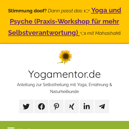
Yoga und
Stimmung doof?
Dann passt das:
👉
Psyche (Praxis-Workshop für mehr
Selbstverantwortung)
👈
mit Mahashakti
Zum
Inhalt
springen
Yogamentor.de
Anleitung zur Selbstheilung mit Yoga, Ernährung &
Naturheilkunde
X/Twitter
Facebook
Pinterest
Xing
LinkedIn
Telegram
Mp
Selbstfürsorg
Gruppe