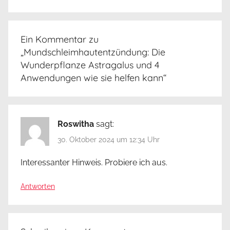
P
a
Ein Kommentar zu
p
„
Mundschleimhautentzündung: Die
e
Wunderpflanze Astragalus und 4
n
Anwendungen wie sie helfen kann
“
b
u
r
Roswitha
sagt:
g
30. Oktober 2024 um 12:34 Uhr
Interessanter Hinweis. Probiere ich aus.
Antworten