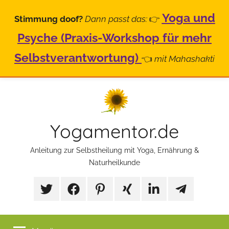
Yoga und
Stimmung doof?
Dann passt das:
👉
Psyche (Praxis-Workshop für mehr
Selbstverantwortung)
👈
mit Mahashakti
Zum
Inhalt
springen
Yogamentor.de
Anleitung zur Selbstheilung mit Yoga, Ernährung &
Naturheilkunde
X/Twitter
Facebook
Pinterest
Xing
LinkedIn
Telegram
Mp
Selbstfürsorg
Gruppe