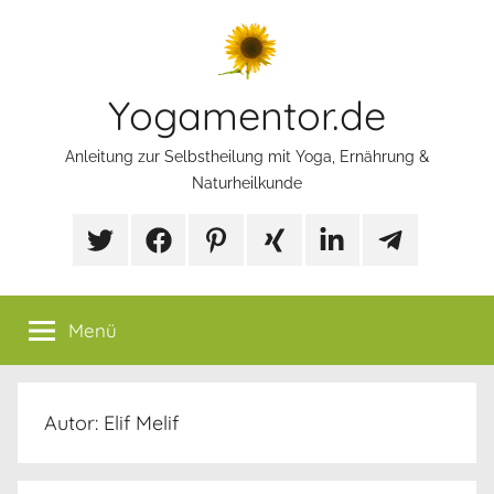
Zum
Inhalt
springen
Yogamentor.de
Anleitung zur Selbstheilung mit Yoga, Ernährung &
Naturheilkunde
X/Twitter
Facebook
Pinterest
Xing
LinkedIn
Telegram
Mp
Selbstfürsorg
Gruppe
Menü
Autor:
Elif Melif