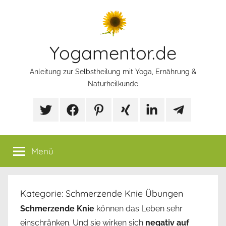
Zum
Inhalt
springen
Yogamentor.de
Anleitung zur Selbstheilung mit Yoga, Ernährung &
Naturheilkunde
X/Twitter
Facebook
Pinterest
Xing
LinkedIn
Telegram
Mp
Selbstfürsorg
Gruppe
Menü
Kategorie:
Schmerzende Knie Übungen
Schmerzende Knie
können das Leben sehr
einschränken. Und sie wirken sich
negativ auf