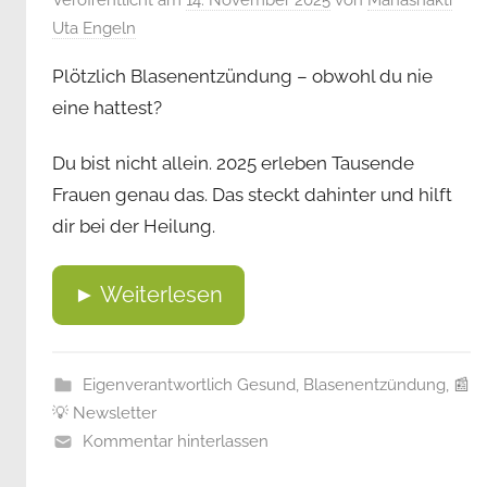
Veröffentlicht am
14. November 2025
von
Mahashakti
Uta Engeln
Plötzlich Blasenentzündung – obwohl du nie
eine hattest?
Du bist nicht allein. 2025 erleben Tausende
Frauen genau das. Das steckt dahinter und hilft
dir bei der Heilung.
► Weiterlesen
Eigenverantwortlich Gesund
,
Blasenentzündung
,
📰
💡 Newsletter
Kommentar hinterlassen