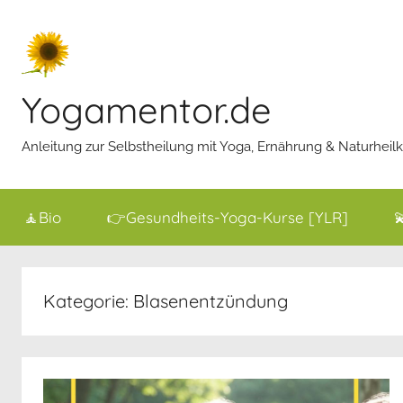
Zum
Inhalt
springen
Yogamentor.de
Anleitung zur Selbstheilung mit Yoga, Ernährung & Naturhei
🧘Bio
👉Gesundheits-Yoga-Kurse [YLR]

Kategorie:
Blasenentzündung